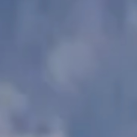
Adalya Bliss
Adalya Elite Lara
Adalya Ocean Deluxe
Adalya Art Side
TR
EN
DE
+902422540804
[email protected]