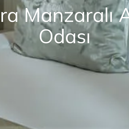
ra Manzaralı A
Odası